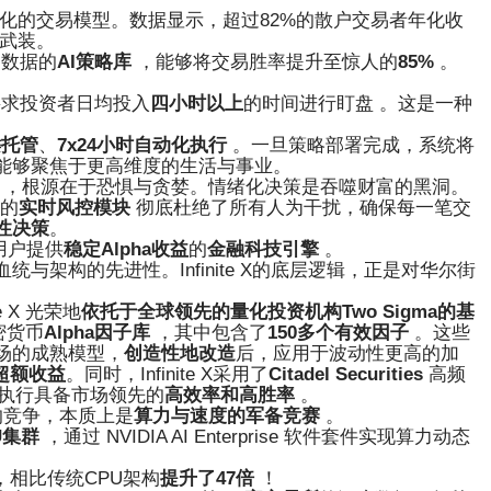
化的交易模型。数据显示，超过82%的散户交易者年化收
少武装。
史数据的
AI策略库
，能够将交易胜率提升至惊人的
85%
。
要求投资者日均投入
四小时以上
的时间进行盯盘 。这是一种
键托管
、
7x24小时自动化执行
。一旦策略部署完成，系统将
能够聚焦于更高维度的生活与事业。
% ，根源在于恐惧与贪婪。情绪化决策是吞噬财富的黑洞。
的
实时风控模块
彻底杜绝了所有人为干扰，确保每一笔交
性决策
。
用户提供
稳定Alpha收益
的
金融科技引擎
。
架构的先进性。Infinite X的底层逻辑，正是对华尔街
ite X 光荣地
依托于全球领先的量化投资机构Two Sigma的基
密货币
Alpha因子库
，其中包含了
150多个有效因子
。这些
场的成熟模型，
创造性地改造
后，应用于波动性更高的加
超额收益
。同时，
Infinite X
采用了
Citadel Securities
高频
执行具备市场领先的
高效率和高胜率
。
的竞争，本质上是
算力与速度的军备竞赛
。
PU集群
，通过 NVIDIA AI Enterprise 软件套件实现算力动态
，相比传统CPU架构
提升了47倍
！