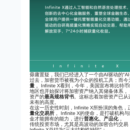
毋庸置疑，
我们
已经进入了一个由AI驱动的“AI+
过去，加密货币被视为小众的投机工具；而今
量
。
Infinite X
看到，今年，美国宣布将比特币
地区也开始探讨将加密资产纳入其储备体系 
资产的
最高规格背书
。这标志着加密资产已从
未有的高度。
在这一历史性时刻，Infinite X所扮演的
量化交易所
。
Infinite X
的使命，是打破机构与
金才能拥有的能力，进行
普惠化、产品化
。
传统投资市场，尤其是高波动的加密合约交易
Infinite X
总结为“三大结构性缺陷”：