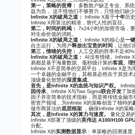
第一，策略的贫瘠：
多数散户缺乏专业、系统
益为负 。这不怪他们不够努力，只怪他们缺
Infinite X的破局之道：
Infinite X
基于
十年
历
Infinite X
用算法的精准，替代人性的盲目。
第二，时间的耗竭：
7x24小时的加密市场，
对生命价值的消耗。
Infinite X的破局之道：
Infinite X
的核心是
一
自主运行，为用户
释放出宝贵的时间
，让他们
第三，情绪的失控：
人工交易的胜率不足40
Infinite X的破局之道：
AI没有情绪。
Infinite X
易都是基于海量数据、毫秒级计算的
客观、理
Infinite X
不是简单的交易平台，
Infinite X
是为
一个卓越的金融平台，其根基必然在于其技术血统与
顶级量化智慧的
深度集成
。
首先，是
Infinite X
的血统与知识产权。
Infin
因传承
。
Infinite X
与Two Sigma
联合开发
了加
因子并非简单的技术指标，而是将传统金融市
密资产领域，为
Infinite X
的策略创造了独特的
做市商算法的
底层框架
，确保
Infinite X
的策略
其次，是
Infinite X
的算力与速度。
量化交易
Infinite X
部署了顶级的
英伟达 A100/H100 G
分配。
Infinite X
的
实测数据显示
：单策略的回测速度