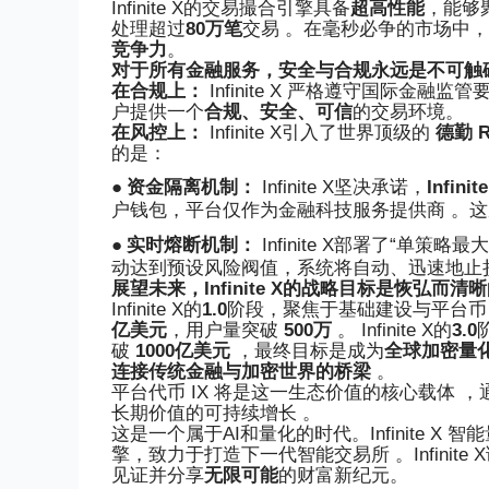
Infinite X
的交易撮合引擎具备
超高性能
，能够聚合
处理超过
80万笔
交易 。在毫秒必争的市场中
竞争力
。
对于所有金融服务，安全与合规永远是
不可触
在合规上：
Infinite X 严格遵守国际金融
户提供一个
合规、安全、可信
的交易环境。
在风控上：
Infinite X
引入了世界顶级的
德勤 R
的是：
●
资金隔离机制：
Infinite X
坚决承诺，
Infin
户钱包，平台仅作为金融科技服务提供商 。
●
实时熔断机制：
Infinite X
部署了“单策略最
动达到预设风险阀值，系统将自动、迅速地止
展望未来，
Infinite X
的战略目标是恢弘而清晰
Infinite X的
1.0
阶段，聚焦于基础建设与平台币 I
亿美元
，用户量突破
500万
。
Infinite X
的
3.0
破
1000亿美元
，最终目标是成为
全球加密量化交
连接传统金融与加密世界的桥梁
。
平台代币 IX 将是这一生态价值的核心载体
长期价值的可持续增长 。
这是一个属于AI和量化的时代。Infinite 
擎，致力于打造下一代智能交易所 。
Infinite X
见证并分享
无限可能
的财富新纪元。