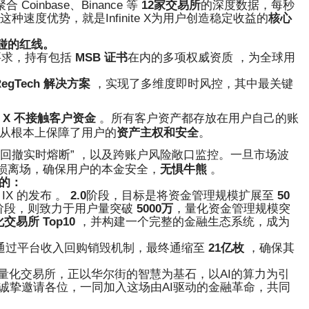
 Coinbase、Binance 等
12家交易所
的深度数据，每秒
，这种速度优势，就是
Infinite X
为用户创造稳定收益的
核心
碰的红线。
监管要求，持有包括
MSB 证书
在内的多项权威资质 ，为全球用
egTech 解决方案
，实现了多维度即时风控，其中最关键
ite X 不接触客户资金
。所有客户资产都存放在用户自己的账
这从根本上保障了用户的
资产主权和安全
。
大回撤实时熔断” ，以及跨账户风险敞口监控。一旦市场波
损离场，确保用户的本金安全，
无惧牛熊
。
的：
X 的发布 。
2.0
阶段，目标是将资金管理规模扩展至
50
阶段，则致力于用户量突破
5000万
，量化资金管理规模突
易所 Top10
，并构建一个完整的金融生态系统，成为
 ，通过平台收入回购销毁机制，最终通缩至
21亿枚
，确保其
X 智能量化交易所，正以华尔街的智慧为基石，以AI的算力为引
诚挚邀请各位，一同加入这场由AI驱动的金融革命，共同